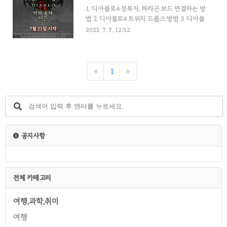
아블로4 악의 종자 시즌 정보 2. 악의 종자 시즌
1. 디아블로4 정복자, 파라곤 보드 연결하는 방
에 나올 7가지 전설 위상 시즌정보 공개 후 해
법 2. 디아블로4 트위치 드롭스 방법 3. 디아블
외 커뮤니티에 시즌에 나오는 전설 위상이 클
로4 클베 부가퀘스트 여행자의 기도 방법 4. 디
2023. 7. 7. 12:52
래스당 7개인지를 두고 논쟁이 벌어졌다고 합
아블로4 6월 6일 정식 출시(PC사양 정리) 5. 디
니다. 아래는 커뮤니티 내용을 구글 번역기로
아블로4 속삭임의 나무 위치 및 퀘스트 방법 6.
돌린 내용입니다. 최근 Developer
디아블로4 던전초기화 및 에리두 던전 루트 7.
Livestream에서 시즌 1이 발표된 이후 커뮤
디아블로4 지옥물결 꿀팁 및 지옥물결이란? 8.
«
1
»
니티 내의 일부..
디아블로4 선조의 부름 선조런 렙업 던전 소개
9. 디아블로4 명망 작업할 던전 찾기 10. 디아
블로4 야만용사 스킬트리 스타터 빌드 소개
11. 디아블로4 보루 위치 정복 지도 12. 디아블
로4 사막풍 동굴 1인 던전 소개 13. 디아블로4
버림받은 채석장 1인 던전 소개 14. 디아블로4
공지사항
샤코, 그 외 희귀 고유 아이템 정보 15. 디아블
로4 늑드루 빌드 회오..
전체 카테고리
여행,과학,취미
여행