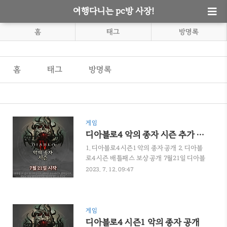
여행다니는 pc방 사장!
홈
태그
방명록
홈
태그
방명록
게임
디아블로4 악의 종자 시즌 추가 정보
1. 디아블로4 시즌1 악의 종자 공개 2. 디아블
로4 시즌 배틀패스 보상 공개 7월21일 디아블
로4 악의 종자 시즌에 나오는 몇가지 정보를 알
2023. 7. 12. 09:47
려드리겠습니다. 시즌에서 플레이한 짧은 영
상과 시즌에 나오는 새로운 전설위상에 대해
서 트위터에 올라온 내용을 소개합니다. 디아
블로4 1시즌 악의 종자 1. 시즌 게임 플레이 트
게임
레일러 https://youtu.be/a-KXZiTdblM 디
디아블로4 시즌1 악의 종자 공개