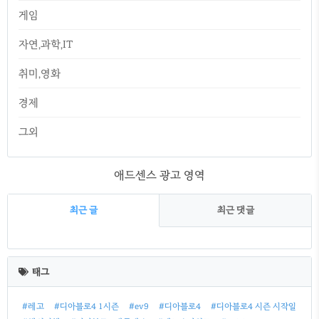
게임
자연,과학,IT
취미,영화
경제
그외
애드센스 광고 영역
최근 글
최근 댓글
최
근
태그
글
#레고
#디아블로4 1시즌
#ev9
#디아블로4
#디아블로4 시즌 시작일