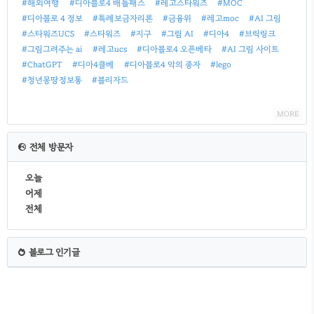
#해외여행
#디아블로4 배틀패스
#레고스타워즈
#MOC
#디아블로 4 정보
#특례보금자리론
#금융위
#레고moc
#AI 그림
#스타워즈UCS
#스타워즈
#지구
#그림 AI
#디아4
#브릭링크
#그림그려주는 ai
#레고ucs
#디아블로4 오픈베타
#AI 그림 사이트
#ChatGPT
#디아4클베
#디아블로4 악의 종자
#lego
#청년몽땅정보통
#블리자드
MORE
전체 방문자
오늘
어제
전체
블로그 인기글