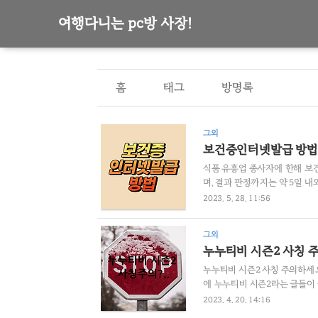
여행다니는 pc방 사장!
홈
태그
방명록
그외
보건증인터넷발급 방법
식품 유흥업 종사자에 한해 보건
며, 결과 판정까지는 약 5일 
넷발급 방법에 대해서 간략하게 알아
2023. 5. 28. 11:56
페이지 접속 민원서비스 >>> 
편인증 카카오톡이 가장 간단합니
그외
발급 용도 및 주민번호 뒷자리 표
누누티비 시즌2 사칭 
누누티비 시즌2 사칭 주의하세
에 누누티비 시즌2라는 글들이
사 보러가기 누누티비 시즌2 
2023. 4. 20. 14:16
발췌 누누티비 시즌2 시작 최