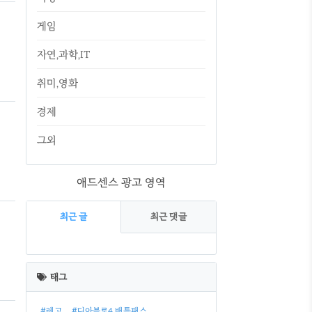
게임
자연,과학,IT
합
취미,영화
경제
자
그외
치
애드센스 광고 영역
최근 글
최근 댓글
최
근
태그
글
#레고
#디아블로4 배틀패스