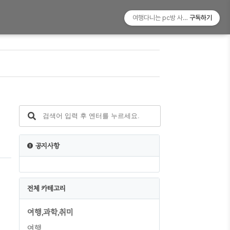
여행다니는 pc방 사장!
구독하기
공지사항
전체 카테고리
여행,과학,취미
여행