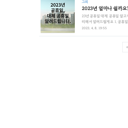
그외
여길 조 儀의례 의 * 뜻 - 조문하
2023년 얼마나 쉴까요
23년 공휴일 대체 공휴일 알고 
리해서 알려드릴게요 1. 공휴일, 대
전날, 추석, 추석 다음날 : 기독
2023. 4. 8. 19:55
경일 줄 3.1절, 광복절, 개천
대체 공휴일은 시행 초기에는 설
부처님 오신 날과 성탄절을 제외한