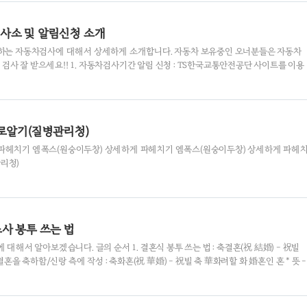
개하겠다는 공지가 등장했다. 계정 폐쇄를 선언한 지 불과 사흘 만이었다. 다만, 인터넷
티비2 공식 텔레그램으로 문의하면 서비스를 재개할 때 안내하겠다고 친절히(?) 설명
사소 및 알림신청 소개
식..
생하는 자동차검사에 대해서 상세하게 소개합니다. 자동차 보유중인 오너분들은 자동차
사 잘 받으세요!! 1. 자동차검사기간 알림 신청 : TS한국교통안전공단 사이트를 이용
사기간 SMS 알림 신청 2. 자동차 종합(정기) 검사란? : 운행 중인 자동차의 안전도 적
수여부 등을 확인하여 교통사고와 환경오염으로부터 국민의 귀중한 생명과 재산을 지키
 종합(정기) 검사 기간 : 자동차 종합(정기) 검사는 자동차관리법에 따라 검사유효기간의
에 받아야 합니다. : 자동차 검사 유효기간 : 10인 이하를 운송하기에 적합하게 제작된 
로알기(질병관리청)
파헤치기 엠폭스(원숭이두창) 상세하게 파헤치기 엠폭스(원숭이두창) 상세하게 파헤
리청)
사 봉투 쓰는 법
 대해서 알아보겠습니다. 글의 순서 1. 결혼식 봉투 쓰는 법 : 축결혼(祝 結婚) - 祝빌
 결혼을 축하함/신랑 측에 작성 : 축화혼(祝 華婚) - 祝빌 축 華화려할 화 婚혼인 혼 * 뜻 -
성혼(祝 聖婚) - 祝빌 축 聖 성인 성 婚혼인 혼 * 뜻 - 결혼을 축하함 : 하의(賀儀) - 賀
는 예식 2.장례식 봉투 쓰는 법 : 부의(賻儀) - 賻부의 부 儀의 레 의 * 뜻 - 초상집에 부
謹弔) - 謹삼갈 근 弔불쌍히여길 조 * 뜻 - 삼가 조상(弔喪)함 : 근조(弔儀) - 弔불쌍히