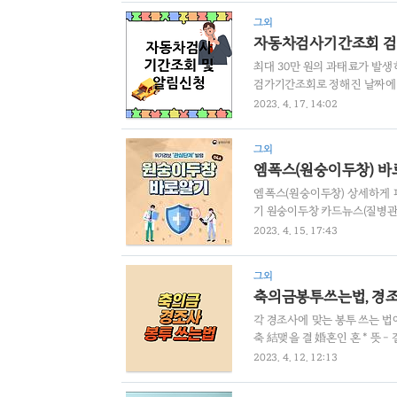
하며 이달 30일에 서비스를 재
그외
주소는 공개하지 않겠다며 누누
자동차검사기간조회 검
했다. 누누티비의 '폐쇄 번복' 소
최대 30만 원의 과태료가 발
검가기간조회로 정해진 날짜에 검
하여 자동차 검사기간 조회 및 검
2023. 4. 17. 14:02
여부 및 배출가스 허용기준 준
는 중요한 일입니다. 3. 자동차
그외
마지막 날 전후 각각 31일 이내
엠폭스(원숭이두창) 바
동차로서..
엠폭스(원숭이두창) 상세하게 
기 원숭이두창 카드뉴스(질병관
2023. 4. 15. 17:43
그외
축의금봉투쓰는법, 경조
각 경조사에 맞는 봉투 쓰는 법에
축 結맺을 결 婚혼인 혼 * 뜻 -
결혼을 축하함/신부측에 작성 : 축
2023. 4. 12. 12:13
축하 하 儀의례 의 * 뜻 - 축하하
조로 보내는 돈이나 물품 : 근조(