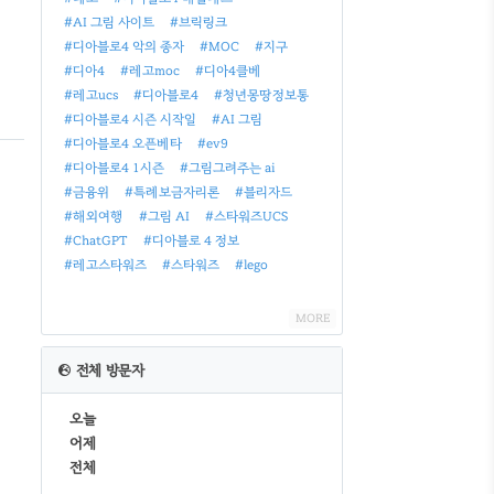
#AI 그림 사이트
#브릭링크
#디아블로4 악의 종자
#MOC
#지구
정
#디아4
#레고moc
#디아4클베
#레고ucs
#디아블로4
#청년몽땅정보통
국
#디아블로4 시즌 시작일
#AI 그림
#디아블로4 오픈베타
#ev9
#디아블로4 1시즌
#그림그려주는 ai
#금융위
#특례보금자리론
#블리자드
#해외여행
#그림 AI
#스타워즈UCS
#ChatGPT
#디아블로 4 정보
#레고스타워즈
#스타워즈
#lego
MORE
전체 방문자
오늘
어제
전체