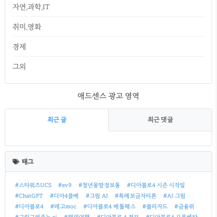
자연,과학,IT
취미,영화
경제
그외
애드센스 광고 영역
최근 글
최근 댓글
최
근
태그
글
#스타워즈UCS
#ev9
#청년몽땅정보통
#디아블로4 시즌 시작일
#ChatGPT
#디아4클베
#그림 AI
#특례보금자리론
#AI 그림
#디아블로4
#레고moc
#디아블로4 배틀패스
#블리자드
#금융위