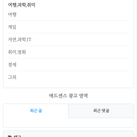
여행,과학,취미
여행
게임
자연,과학,IT
취미,영화
경제
그외
애드센스 광고 영역
최근 글
최근 댓글
최
근