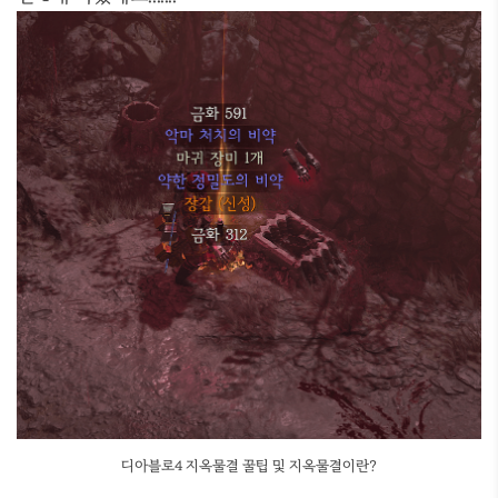
디아블로4 지옥물결 꿀팁 및 지옥물결이란?