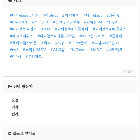
태그
글
#디아블로4 1시즌
#레고ucs
#해외여행
#디아블로4
#그림 AI
#ChatGPT
#브릭링크
#청년몽땅정보통
#디아블로4 악의 종자
#디아블로 4 정보
#lego
#디아블로4 오픈베타
#디아블로4 배틀패스
#레고스타워즈
#디아블로4 시즌 시작일
#AI 그림 사이트
#금융위
#특례보금자리론
#레고
#지구
#디아4클베
#그림그려주는 ai
#ev9
#스타워즈UCS
#AI 그림
#레고moc
#MOC
#스타워즈
#디아4
#블리자드
MORE
전체 방문자
오늘
어제
전체
블로그 인기글