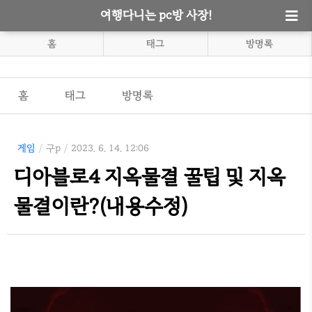
여행다니는 pc방 사장!
홈
태그
방명록
홈
태그
방명록
게임
/
구p
/
2023. 6. 14. 12:06
디아블로4 지옥물결 꿀팁 및 지옥
물결이란?(내용수정)