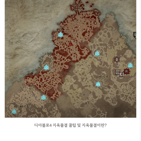
디아블로4 지옥물결 꿀팁 및 지옥물결이란?