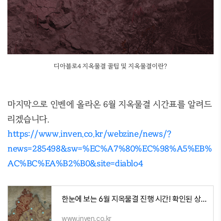
디아블로4 지옥물결 꿀팁 및 지옥물결이란?
마지막으로 인벤에 올라온 6월 지옥물결 시간표를 알려드
리겠습니다.
https://www.inven.co.kr/webzine/news/?
news=285498&sw=%EC%A7%80%EC%98%A5%EB%
AC%BC%EA%B2%B0&site=diablo4
한눈에 보는 6월 지옥물결 진행 시간! 확인된 상자 위치 정보는?
www.inven.co.kr