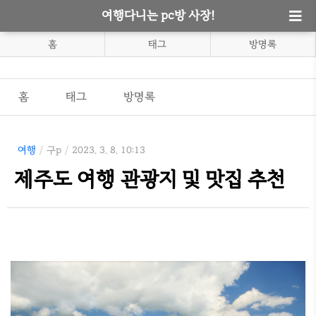
여행다니는 pc방 사장!
홈
태그
방명록
홈
태그
방명록
여행
/
구p
/
2023. 3. 8. 10:13
제주도 여행 관광지 및 맛집 추천