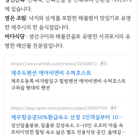
에 있습니다
.
영은 조림
:
낙지와 성게를 포함한 해물찜이 맛있기로 유명
한 제주시의 한 음식점입니다
.
바다식당
:
생선구이와 해물전골로 유명한 서귀포시의 유
명한 해산물 전문점입니다
.
https://www.airbnb.co.kr/rooms/32508672
광고
제주도펜션 에어비엔비 수퍼호스트
제주도동쪽 비자림입구 힐링펜션 에어비엔비 수퍼호스트
구좌읍 평대리 펜션
https://map.naver.com/p/entry/place/36957739
광고
제주항공권50%환급숙소 선정 2인객실부터 10인
객실 구성
성산일출봉뷰, 일출뷰 감성숙소, 2~10인 오조리 마을 속
프라이빗한 힐링 숙소 넓은 별도 전용식당 공간, 올레길2