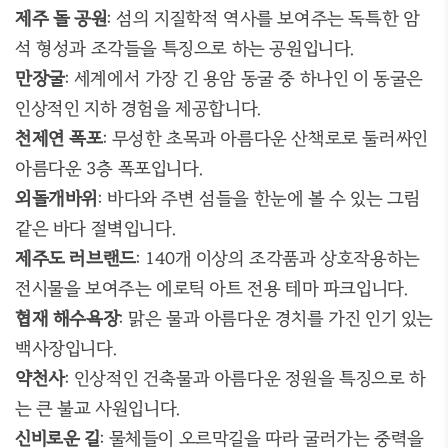
제주 돌 공원
:
섬의 지질학적 역사를 보여주는 독특한 암
석 형성과 조각들을 특징으로 하는 공원입니다
.
만장굴
:
세계에서 가장 긴 용암 동굴 중 하나인 이 동굴은
인상적인 지하 경험을 제공합니다
.
천제연 폭포
:
무성한 초목과 아름다운 산책로로 둘러싸인
아름다운
3
층 폭포입니다
.
외돌개바위
:
바다와 주변 섬들을 한눈에 볼 수 있는 그림
같은 바다 절벽입니다
.
제주도 러브랜드
: 140
개 이상의 조각품과 상호작용하는
전시물을 보여주는 에로틱 아트 전용 테마 파크입니다
.
협재 해수욕장
:
맑은 물과 아름다운 경치를 가진 인기 있는
백사장입니다
.
약천사
:
인상적인 건축물과 아름다운 정원을 특징으로 하
는 큰 불교 사원입니다
.
신비로운 길
:
물체들이 오르막길을 따라 굴러가는 중력을