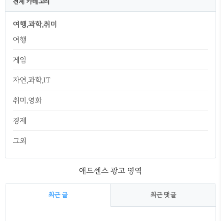
전체 카테고리
여행,과학,취미
여행
게임
자연,과학,IT
취미,영화
경제
그외
애드센스 광고 영역
최근 글
최근 댓글
최