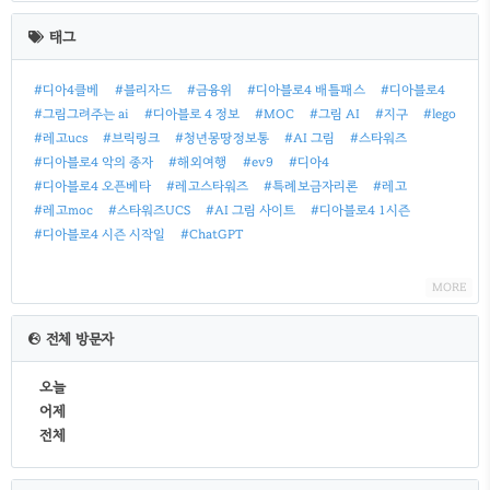
근
태그
글
#디아4클베
#블리자드
#금융위
#디아블로4 배틀패스
#디아블로4
#그림그려주는 ai
#디아블로 4 정보
#MOC
#그림 AI
#지구
#lego
#레고ucs
#브릭링크
#청년몽땅정보통
#AI 그림
#스타워즈
#디아블로4 악의 종자
#해외여행
#ev9
#디아4
#디아블로4 오픈베타
#레고스타워즈
#특례보금자리론
#레고
#레고moc
#스타워즈UCS
#AI 그림 사이트
#디아블로4 1시즌
#디아블로4 시즌 시작일
#ChatGPT
MORE
전체 방문자
오늘
어제
전체