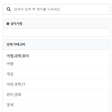
사이트 내 전체검색 efamily.scourt.go.kr 2.
가족관계증명서 인터넷 발급 방법 2-1 가족관
계증명서 클릭 2-2 신청인 정보 입력 - 약관동
의 - 성명, 주민등록번호,추가정보확인 필수 기
재 - 추가정보확인(부,모 성명/배우자/자녀/
공지사항
등록기준지) 선택 - 공동인증서,금융인증서,간
편인증 중 선택 (*간편인증 카카오톡 추천) 3.
가..
전체 카테고리
여행,과학,취미
여행
게임
자연,과학,IT
취미,영화
경제