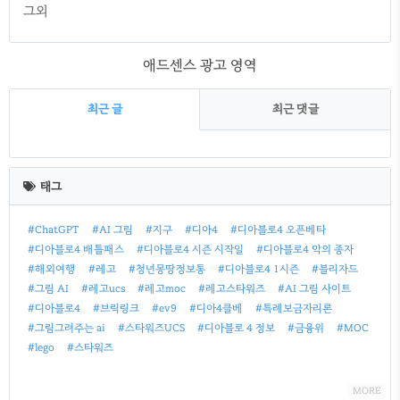
그외
애드센스 광고 영역
최근 글
최근 댓글
최
근
태그
글
#ChatGPT
#AI 그림
#지구
#디아4
#디아블로4 오픈베타
#디아블로4 배틀패스
#디아블로4 시즌 시작일
#디아블로4 악의 종자
#해외여행
#레고
#청년몽땅정보통
#디아블로4 1시즌
#블리자드
#그림 AI
#레고ucs
#레고moc
#레고스타워즈
#AI 그림 사이트
#디아블로4
#브릭링크
#ev9
#디아4클베
#특례보금자리론
#그림그려주는 ai
#스타워즈UCS
#디아블로 4 정보
#금융위
#MOC
#lego
#스타워즈
MORE