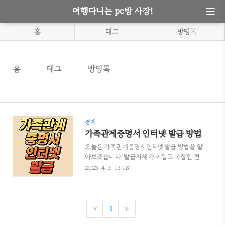
여행다니는 pc방 사장!
홈
태그
방명록
홈
태그
방명록
경제
가족관계증명서 인터넷 발급 방법
오늘은 가족관계증명서인터넷발급 방법을 알
아보겠습니다. 발급자체가 어렵고 복잡한 편
은 아닙니다. 조금 더 쉽게 이미지를 보면서 알
2023. 4. 3. 13:18
아보겠습니다. 1. 가족관계증명서인터넷발급
홈페이지 - '가족관계증명서인터넷발급' 으로
검색하시면 아래 사이트가 나옵니다.
https://efamily.scourt.go.kr/index.jsp 대
«
1
»
한민국 법원 전자가족관계등록시스템EB[2/2]