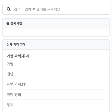
사이트 내 전체검색 efamily.scourt.go.kr 2.
가족관계증명서 인터넷 발급 방법 2-1 가족관
계증명서 클릭 2-2 신청인 정보 입력 - 약관동
의 - 성명, 주민등록번호,추가정보확인 필수 기
재 - 추가정보확인(부,모 성명/배우자/자녀/
공지사항
등록기준지) 선택 - 공동인증서,금융인증서,간
편인증 중 선택 (*간편인증 카카오톡 추천) 3.
가..
전체 카테고리
여행,과학,취미
여행
게임
자연,과학,IT
취미,영화
경제