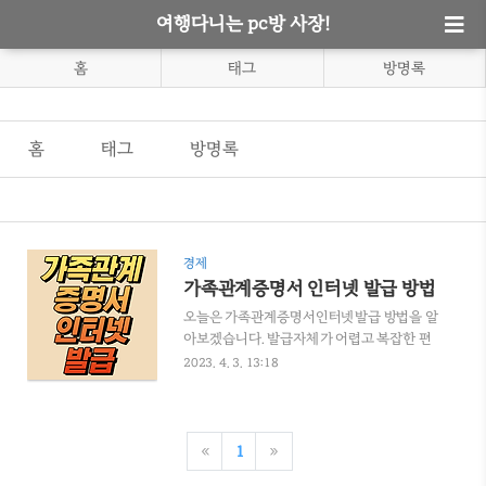
여행다니는 pc방 사장!
홈
태그
방명록
홈
태그
방명록
경제
가족관계증명서 인터넷 발급 방법
오늘은 가족관계증명서인터넷발급 방법을 알
아보겠습니다. 발급자체가 어렵고 복잡한 편
은 아닙니다. 조금 더 쉽게 이미지를 보면서 알
2023. 4. 3. 13:18
아보겠습니다. 1. 가족관계증명서인터넷발급
홈페이지 - '가족관계증명서인터넷발급' 으로
검색하시면 아래 사이트가 나옵니다.
https://efamily.scourt.go.kr/index.jsp 대
«
1
»
한민국 법원 전자가족관계등록시스템EB[2/2]