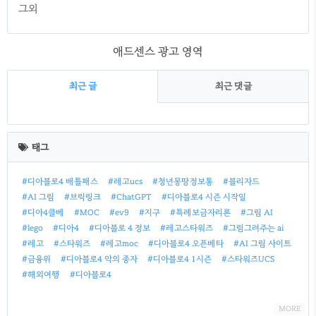
그외
애드센스 광고 영역
최근 글
최근 댓글
최
근
태그
글
#디아블로4 배틀패스
#레고ucs
#청년몽땅정보통
#블리자드
#AI 그림
#브릭링크
#ChatGPT
#디아블로4 시즌 시작일
#디아4클베
#MOC
#ev9
#지구
#특례보금자리론
#그림 AI
#lego
#디아4
#디아블로 4 정보
#레고스타워즈
#그림그려주는 ai
#레고
#스타워즈
#레고moc
#디아블로4 오픈베타
#AI 그림 사이트
#금융위
#디아블로4 악의 종자
#디아블로4 1시즌
#스타워즈UCS
#해외여행
#디아블로4
MORE