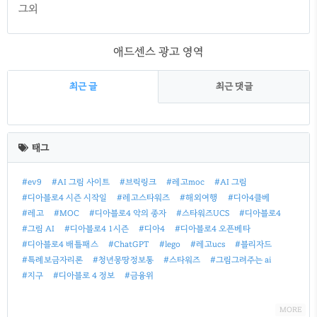
그외
애드센스 광고 영역
최근 글
최근 댓글
최
근
태그
글
#ev9
#AI 그림 사이트
#브릭링크
#레고moc
#AI 그림
#디아블로4 시즌 시작일
#레고스타워즈
#해외여행
#디아4클베
#레고
#MOC
#디아블로4 악의 종자
#스타워즈UCS
#디아블로4
#그림 AI
#디아블로4 1시즌
#디아4
#디아블로4 오픈베타
#디아블로4 배틀패스
#ChatGPT
#lego
#레고ucs
#블리자드
#특례보금자리론
#청년몽땅정보통
#스타워즈
#그림그려주는 ai
#지구
#디아블로 4 정보
#금융위
MORE