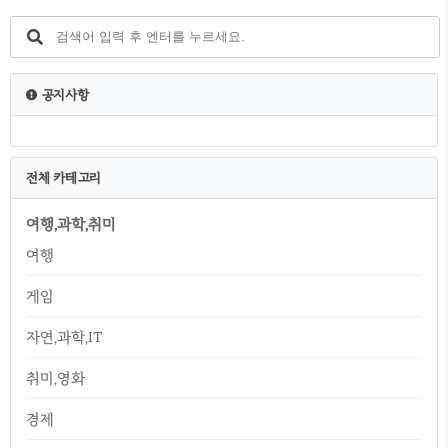
결이란 무엇인지 설명하겠습니다. 현존 시스
템중 아이템 얻을 수 있는 장소로는 속삭임의
나무와 지옥물결을 2가지를 가장 많이 진행합
니다. 단점이라면 지옥물결 오픈 시간이 정해
져 있고 몹들 밀집이 그리 크지 않다는 단점이
공지사항
있습니다. 그리고 몹을 잡고 드롭하는 잉걸불
수량이 상당히 적어서 지옥물결 지역을 계속
돌아다니면서 모여있는 몹..
전체 카테고리
여행,과학,취미
여행
게임
자연,과학,IT
취미,영화
경제