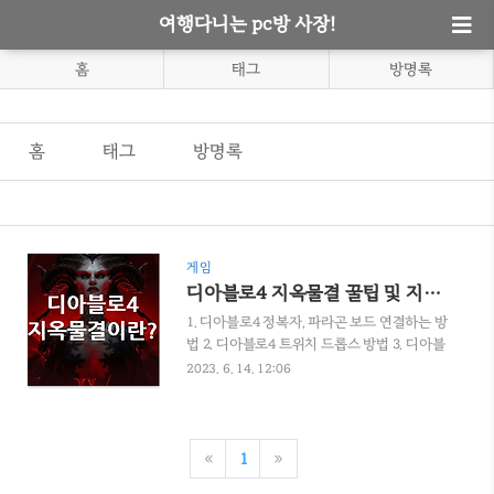
여행다니는 pc방 사장!
홈
태그
방명록
홈
태그
방명록
게임
디아블로4 지옥물결 꿀팁 및 지옥물결이란?(내용수정)
1. 디아블로4 정복자, 파라곤 보드 연결하는 방
법 2. 디아블로4 트위치 드롭스 방법 3. 디아블
로4 클베 부가퀘스트 여행자의 기도 방법 4. 디
2023. 6. 14. 12:06
아블로4 6월6일 정식 출시(PC사양 정리) 5. 디
아블로4 속삭임의 나무 위치 및 퀘스트 방법 6.
디아블로4 던전초기화 및 에리두 던전 루트 7.
디아블로4 야만용사 스킬트리 스타터 빌드 소
«
1
»
개 오늘은 디아블로4 지옥물결 꿀팁과 지옥물