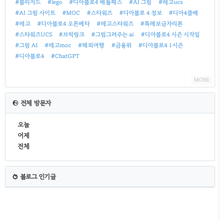
#블리자드
#lego
#디아블로4 배틀패스
#AI 그림
#레고ucs
#AI 그림 사이트
#MOC
#스타워즈
#디아블로 4 정보
#디아4클베
#레고
#디아블로4 오픈베타
#레고스타워즈
#특례보금자리론
#스타워즈UCS
#브릭링크
#그림그려주는 ai
#디아블로4 시즌 시작일
#그림 AI
#레고moc
#해외여행
#금융위
#디아블로4 1시즌
#디아블로4
#ChatGPT
MORE
전체 방문자
오늘
어제
전체
블로그 인기글