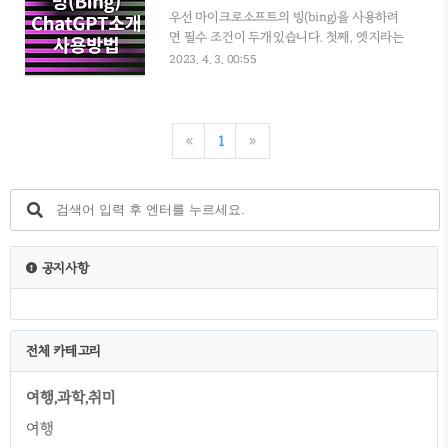
건 있습니다. : 키보드 윈도우 키를 눌러주세요
우선 마이크로소프트의 빙(bing)을 사용하려
: 윈도우 키를 눌러서 나온 검색창에 "Edge"라
면 필수 조건이 두개있습니다. 첫째, 엣지라는
고 검색하시면 됩니다. : 권장 브라우저지만 실
마이크로소프트에서 나온 브라우저 사용 둘
2023. 4. 3. 00:55
제로 사용을 많이 안 하는 브라우저입니다. : 빙
째, 마이크로소프트 회원가입을 해야합니다.
(bing)으로 인해서 자주 사용해 보시는 걸 추
(윈도우 정품 문제 때문에 가입을 꺼려 하신다
천합니다. 엣지(Edge)에서 빙이미지크레이터
면 아래 링크의 ChatGPT를 사용하세요^^)
(bing image creato..
https://jabda.045601.com/40 ChatGPT 챗
«
1
»
지피티 가입 사용 및 응용 저도 ChatGPT로 애
드센스 승인을 받았습니다. 여행주제로 잡아
서 15개 정도의 글을 ChatGPT에게 도움을 받
았습니다. 초보자도 쉽게 할수있는
ChatGPT!!! 목차 1.ChatGPT소개 미국 기업
OpenAI에서 개발한 인 045601.com
공지사항
https://jabda.045601.com/41 파파고를 사
용한 ChatGTP 사용법 우선 아직 가..
전체 카테고리
여행,과학,취미
여행