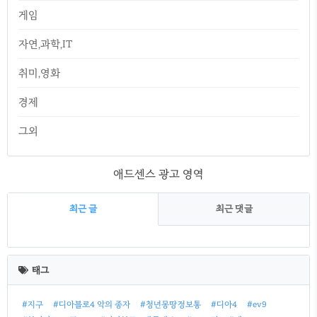
게임
자연,과학,IT
취미,영화
경제
그외
애드센스 광고 영역
최근 글
최근 댓글
최
근
태그
글
#지구
#디아블로4 악의 종자
#청년몽땅정보통
#디아4
#ev9