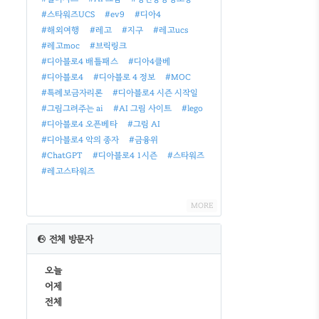
#스타워즈UCS
#ev9
#디아4
#해외여행
#레고
#지구
#레고ucs
#레고moc
#브릭링크
#디아블로4 배틀패스
#디아4클베
#디아블로4
#디아블로 4 정보
#MOC
#특례보금자리론
#디아블로4 시즌 시작일
#그림그려주는 ai
#AI 그림 사이트
#lego
#디아블로4 오픈베타
#그림 AI
#디아블로4 악의 종자
#금융위
#ChatGPT
#디아블로4 1시즌
#스타워즈
#레고스타워즈
MORE
전체 방문자
오늘
어제
전체