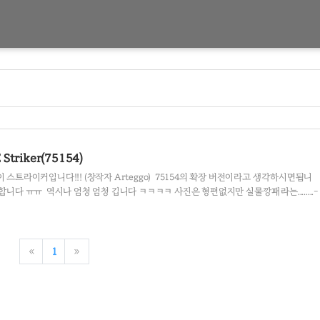
triker(75154)
 스트라이커입니다!!! (창작자 Arteggo) ​ 75154의 확장 버전이라고 생각하시면됩니
합니다 ㅠㅠ ​ 역시나 엄청 엄청 깁니다 ㅋㅋㅋㅋ 사진은 형편없지만 실물깡패라는........-
 위로 올린 모습2 타이인터셉터와 길이 비교겸... 75154 제품 2개를 구매하여 만든 제품
는 제품 1,완제품 1,구매하여 나름 저렴하게 만들었습니다. 기체 받침대는 75095에 
.
«
1
»