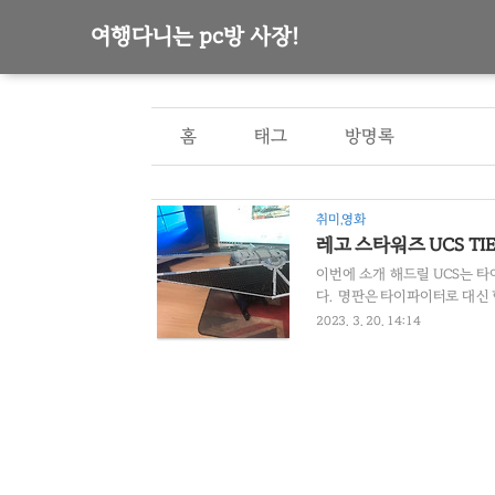
여행다니는 pc방 사장!
홈
태그
방명록
취미,영화
레고 스타워즈 UCS TIE S
이번에 소개 해드릴 UCS는 타이
다. ​ 명판은 타이파이터로 대신 
_-; 날개 위로 올린 모습1 날개
2023. 3. 20. 14:14
입니다. 중딩나라에서 기체만 있
는 받침대 인스로 제작했습니다