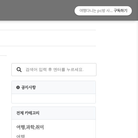
여행다니는 pc방 사장!
구독하기
공지사항
있
전체 카테고리
여행,과학,취미
여행