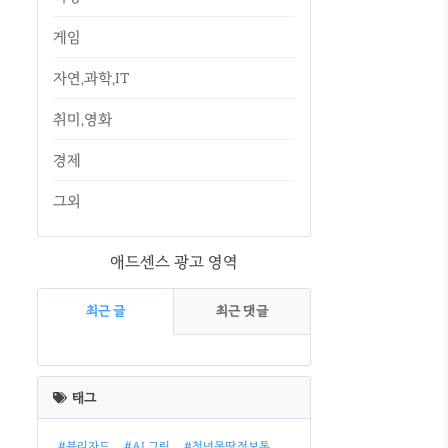
게임
자연,과학,IT
취미,영화
경제
그외
애드센스 광고 영역
최근 글
최근 댓글
최
근
태그
글
#블리자드
#AI 그림
#청년몽땅정보통