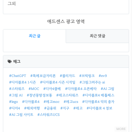
그외
애드센스 광고 영역
최근 글
최근 댓글
최
근
태그
글
#ChatGPT
#특례보금자리론
#블리자드
#브릭링크
#ev9
#디아블로4 1시즌
#디아블로4 시즌 시작일
#그림그려주는 ai
#스타워즈
#MOC
#디아4클베
#디아블로4 오픈베타
#AI 그림
#그림 AI
#청년몽땅정보통
#레고스타워즈
#디아블로4 배틀패스
#lego
#디아블로4
#레고moc
#레고ucs
#디아블로4 악의 종자
#디아4
#해외여행
#금융위
#지구
#레고
#디아블로 4 정보
#AI 그림 사이트
#스타워즈UCS
MORE