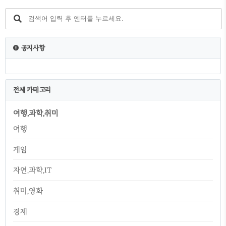
조용한 환경을 제공합니다. 이것은 휴식과 정
신적 행복에 도움이 될 수 있습니다.평화로운
환경: 농촌 지역은 다음을 제공합니다 더 깨끗
한 공기: 시골 지역은 오염이 덜하고 공기가 더
깨끗해서 호흡기 질환이 있는 사람들에게 이
공지사항
로울 수 있습니다. 공동체 의식이 강합니다: 시
골 지역은 종종 모든 사람들이 서로를 아는 긴
밀한 공동체를 가지고 있습니다. 이것은 ..
전체 카테고리
여행,과학,취미
여행
게임
자연,과학,IT
취미,영화
경제