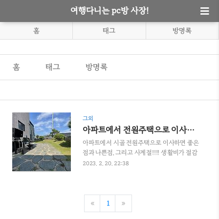
여행다니는 pc방 사장!
홈
태그
방명록
홈
태그
방명록
그외
아파트에서 전원주택으로 이사가면 좋은점,나쁜점 그리고 사계절!!
아파트에서 시골 전원주택으로 이사하면 좋은
점과 나쁜점, 그리고 사계절!!!! 생활비가 절감
됩니다: 시골 지역의 생활비는 일반적으로 대
2023. 2. 20. 22:38
도시보다 낮습니다. 주택, 음식 및 공공 시설은
일반적으로 비용이 덜 들기 때문에 비용을 절
약할 수 있습니다. 1. 아파트에서 시골 전원주
택으로 이사하면 좋은점. 평화로운 환경: 시골
«
1
»
지역은 대도시의 분주함에서 벗어나 평화롭고