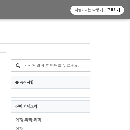
여행다니는 pc방 사장!
구독하기
금
공지사항
리
전체 카테고리
여행,과학,취미
여행