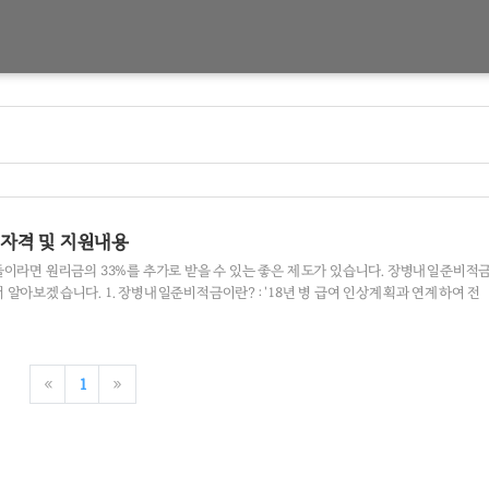
자격 및 지원내용
들이라면 원리금의 33%를 추가로 받을 수 있는 좋은 제도가 있습니다. 장병내일준비적
알아보겠습니다. 1. 장병내일준비적금이란? : '18년 병 급여 인상계획과 연계하여 전
방부가 법무부, 은행연합회, 병무청 및 시중 14개 은행과 업무협약을 통해 출시한 고금
월 40만원 한도) 정기적금 상품으로 현역병뿐만 아니라 상근예비역, 사회복무요원, 전환
), 대체복무요원 등 현역병 수준의 급여를 받는 병역 의무이행자가 가입할 수 있으며 '21
고 있는 제도 입니다. 2. 신청기간 및 신청자격 2-1 신청기간 : 수시 2-2 신청자격 ..
«
1
»