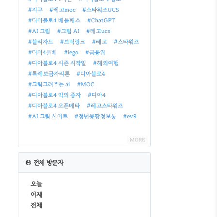
#지구
#레고moc
#스타워즈UCS
#디아블로4 배틀패스
#ChatGPT
#AI 그림
#그림 AI
#레고ucs
#블리자드
#브릭링크
#레고
#스타워즈
#디아4클베
#lego
#금융위
#디아블로4 시즌 시작일
#해외여행
#특례보금자리론
#디아블로4
#그림그려주는 ai
#MOC
#디아블로4 악의 종자
#디아4
#디아블로4 오픈베타
#레고스타워즈
#AI 그림 사이트
#청년몽땅정보통
#ev9
MORE
전체 방문자
오늘
어제
전체