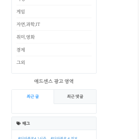
게임
자연,과학,IT
취미,영화
경제
그외
애드센스 광고 영역
최근 글
최근 댓글
최
근
태그
글
#디아블로4 1시즌
#디아블로 4 정보