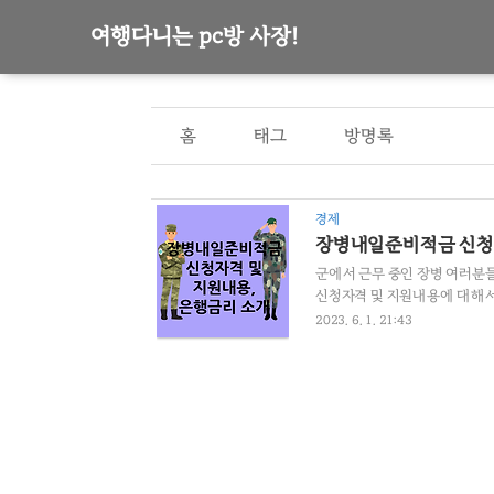
여행다니는 pc방 사장!
홈
태그
방명록
경제
장병내일준비적금 신청
군에서 근무 중인 장병 여러분
신청자격 및 지원내용에 대해서 
역 후 목돈마련 지원을 위해 국
2023. 6. 1. 21:43
(5%수준) 자유적립식(개인별 
복무자 (의무경찰, 의무소방 등
년 12월 현재 29만여명이 가입하