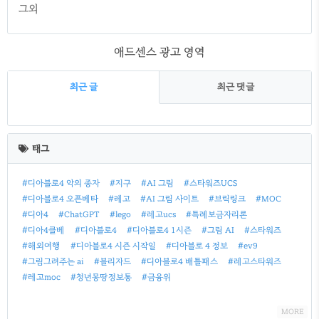
그외
애드센스 광고 영역
최근 글
최근 댓글
최
근
태그
글
#디아블로4 악의 종자
#지구
#AI 그림
#스타워즈UCS
#디아블로4 오픈베타
#레고
#AI 그림 사이트
#브릭링크
#MOC
#디아4
#ChatGPT
#lego
#레고ucs
#특례보금자리론
#디아4클베
#디아블로4
#디아블로4 1시즌
#그림 AI
#스타워즈
#해외여행
#디아블로4 시즌 시작일
#디아블로 4 정보
#ev9
#그림그려주는 ai
#블리자드
#디아블로4 배틀패스
#레고스타워즈
#레고moc
#청년몽땅정보통
#금융위
MORE