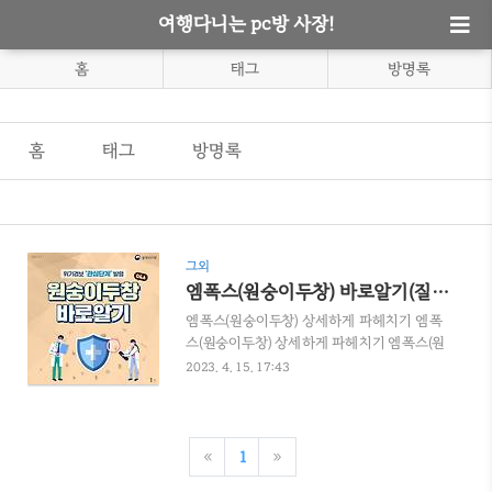
여행다니는 pc방 사장!
홈
태그
방명록
홈
태그
방명록
그외
엠폭스(원숭이두창) 바로알기(질병관리청)
엠폭스(원숭이두창) 상세하게 파헤치기 엠폭
스(원숭이두창) 상세하게 파헤치기 엠폭스(원
숭이두창) 상세하게 파헤치기 원숭이두창 카
2023. 4. 15. 17:43
드뉴스(질병관리청)
«
1
»