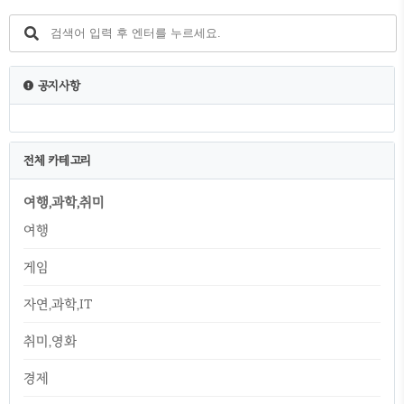
9. 디아블로4 명망 작업할 던전 찾기 10. 디아
블로4 야만용사 스킬트리 스타터 빌드 소개
11. 디아블로4 보루 위치 정복 지도 12. 디아블
로4 사막풍 동굴 1인 던전 소개 13. 디아블로4
버림받은 채석장 1인 던전 소개 14. 디아블로4
공지사항
샤코, 그외 희귀 고유 아이템 정보 아직 만렙은
아니지만 늑드루 뚜껑도 ..
전체 카테고리
여행,과학,취미
여행
게임
자연,과학,IT
취미,영화
경제