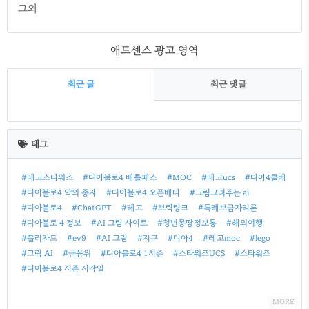
그외
애드센스 광고 영역
최근 글
최근 댓글
최
근
태그
글
#레고스타워즈
#디아블로4 배틀패스
#MOC
#레고ucs
#디아4클베
#디아블로4 악의 종자
#디아블로4 오픈베타
#그림그려주는 ai
#디아블로4
#ChatGPT
#레고
#브릭링크
#특례보금자리론
#디아블로 4 정보
#AI 그림 사이트
#청년몽땅정보통
#해외여행
#블리자드
#ev9
#AI 그림
#지구
#디아4
#레고moc
#lego
#그림 AI
#금융위
#디아블로4 1시즌
#스타워즈UCS
#스타워즈
#디아블로4 시즌 시작일
MORE