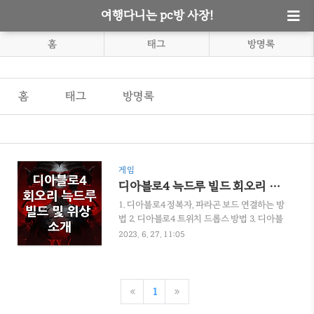
여행다니는 pc방 사장!
홈
태그
방명록
홈
태그
방명록
게임
디아블로4 늑드루 빌드 회오리 위상 빌드 소개
1. 디아블로4 정복자, 파라곤 보드 연결하는 방
법 2. 디아블로4 트위치 드롭스 방법 3. 디아블
로4 클베 부가퀘스트 여행자의 기도 방법 4. 디
2023. 6. 27. 11:05
아블로4 6월 6일 정식 출시(PC사양 정리) 5. 디
아블로4 속삭임의 나무 위치 및 퀘스트 방법 6.
디아블로4 던전초기화 및 에리두 던전 루트 7.
디아블로4 지옥물결 꿀팁 및 지옥물결이란? 8.
«
1
»
디아블로4 선조의 부름 선조런 렙업 던전 소개