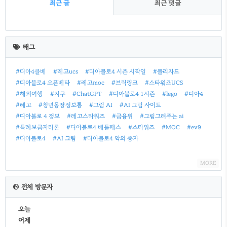
최근 글
최근 댓글
최
근
태그
글
#디아4클베
#레고ucs
#디아블로4 시즌 시작일
#블리자드
#디아블로4 오픈베타
#레고moc
#브릭링크
#스타워즈UCS
#해외여행
#지구
#ChatGPT
#디아블로4 1시즌
#lego
#디아4
#레고
#청년몽땅정보통
#그림 AI
#AI 그림 사이트
#디아블로 4 정보
#레고스타워즈
#금융위
#그림그려주는 ai
#특례보금자리론
#디아블로4 배틀패스
#스타워즈
#MOC
#ev9
#디아블로4
#AI 그림
#디아블로4 악의 종자
MORE
전체 방문자
오늘
어제