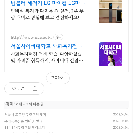
텀블러 세척기 LG 마이컵 LG마이
컵 무상대여신청
탕비실 복지와 다회용 컵 실천, 2주 무
상 대여로 경험해 보고 결정하세요!
http://www.iscu.ac.kr
광고
서울사이버대학교 사회복지전공
2026 가을학기 신편입생
사회복지현장 연계 학습, 다양한실습
및 자격증 취득까지, 사이버대 신입생
수 1위 장학금 지급 1위, 학사 석사 박
사 온라인복수학위까지
구독하기
공감
경제
'
' 카테고리의 다른 글
서울시 교육청 구인구직 찾기
2023.04.04
주민등록등본 인터넷 발급
2023.04.04
114 114구인구직 알아보기
2023.04.04