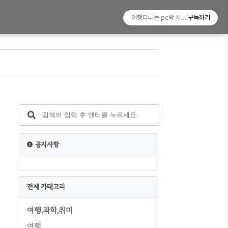
여행다니는 pc방 사장!
구독하기
공지사항
전체 카테고리
여행,과학,취미
여행