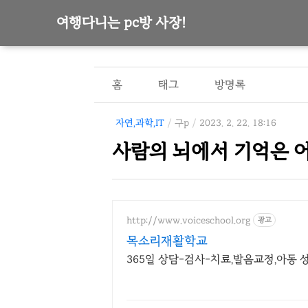
여행다니는 pc방 사장!
홈
태그
방명록
자연,과학,IT
/
구p
/
2023. 2. 22. 18:16
사람의 뇌에서 기억은 
http://www.voiceschool.org
광고
목소리재활학교
365일 상담-검사-치료,발음교정,아동