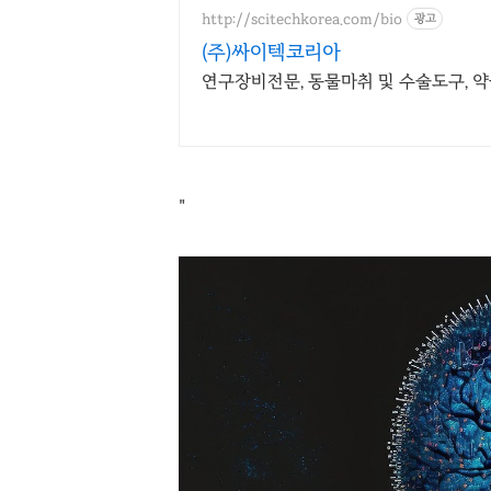
http://scitechkorea.com/bio
광고
(주)싸이텍코리아
연구장비전문, 동물마취 및 수술도구, 
"