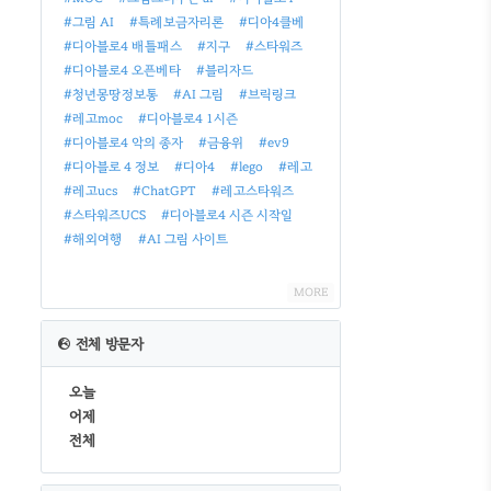
#그림 AI
#특례보금자리론
#디아4클베
#디아블로4 배틀패스
#지구
#스타워즈
#디아블로4 오픈베타
#블리자드
#청년몽땅정보통
#AI 그림
#브릭링크
#레고moc
#디아블로4 1시즌
#디아블로4 악의 종자
#금융위
#ev9
#디아블로 4 정보
#디아4
#lego
#레고
#레고ucs
#ChatGPT
#레고스타워즈
#스타워즈UCS
#디아블로4 시즌 시작일
#해외여행
#AI 그림 사이트
MORE
전체 방문자
오늘
어제
전체