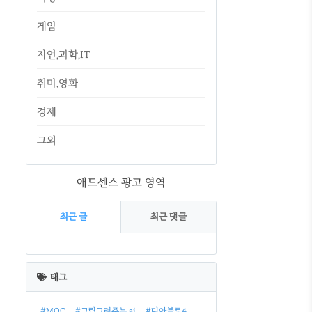
게임
자연,과학,IT
취미,영화
경제
그외
애드센스 광고 영역
최근 글
최근 댓글
최
근
태그
글
#MOC
#그림그려주는 ai
#디아블로4