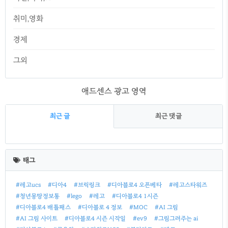
취미,영화
경제
그외
애드센스 광고 영역
최근 글
최근 댓글
최
근
태그
글
#레고ucs
#디아4
#브릭링크
#디아블로4 오픈베타
#레고스타워즈
#청년몽땅정보통
#lego
#레고
#디아블로4 1시즌
#디아블로4 배틀패스
#디아블로 4 정보
#MOC
#AI 그림
#AI 그림 사이트
#디아블로4 시즌 시작일
#ev9
#그림그려주는 ai