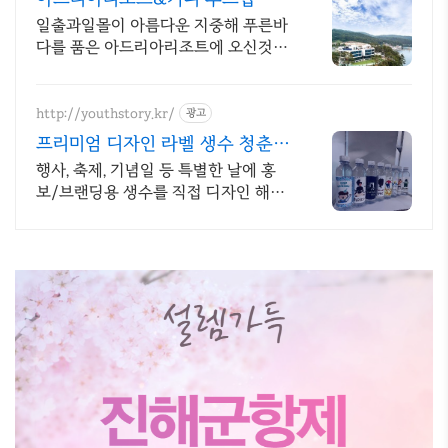
영장,루프탑 바베큐
일출과일몰이 아름다운 지중해 푸른바
다를 품은 아드리아리조트에 오신것을
환영합니다
http://youthstory.kr/
광고
프리미엄 디자인 라벨 생수 청춘스
토리
행사, 축제, 기념일 등 특별한 날에 홍
보/브랜딩용 생수를 직접 디자인 해보
세요. 소량제작 및 대량주문, 정기배송,
맞춤스케쥴 배송, 공장직영 맞춤생수
제작