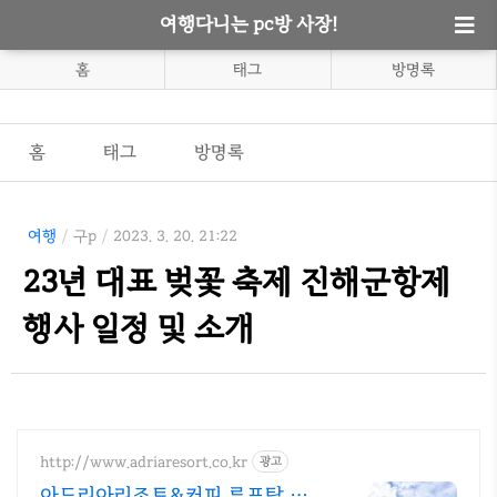
여행다니는 pc방 사장!
홈
태그
방명록
홈
태그
방명록
여행
/
구p
/
2023. 3. 20. 21:22
23년 대표 벚꽃 축제 진해군항제
행사 일정 및 소개
http://www.adriaresort.co.kr
광고
아드리아리조트&커피 루프탑 수