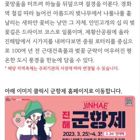
꽃망울을 터뜨려 하늘을 뒤덮으며 절경을 이룬다. 경화
역 철길 따라 늘어선 아름드리 벚나무에서 나풀나풀 흩
날리는 새하얀 꽃비는 낭만 그 자체. 안민고개의 십 리 벚
꽃길은 드라이브 코스로 일품이며, 제황산공원에 올라
진해탑에서 시가지를 내려다보면 중원 로터리를 중심으
로 100여 년 전 근대건축물과 벚꽃 군락이 어우러진 평
온한 도시 풍경을 한눈에 담을 수 있다.
* 해당 지역축제는 주최기관의 사정에 따라 변경될 수 있습니다.
아래 이미지 클릭시 군항제 홈페이지로 이동합니다.