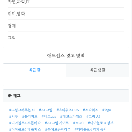
자연,과학,IT
취미,영화
경제
그외
애드센스 광고 영역
최근 글
최근 댓글
최
근
태그
글
#그림그려주는 ai
#AI 그림
#스타워즈UCS
#스타워즈
#lego
#지구
#블리자드
#레고ucs
#레고스타워즈
#그림 AI
#디아블로4 오픈베타
#AI 그림 사이트
#MOC
#디아블로 4 정보
#디아블로4 배틀패스
#특례보금자리론
#디아블로4 악의 종자