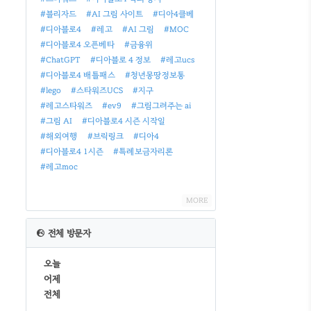
#블리자드
#AI 그림 사이트
#디아4클베
#디아블로4
#레고
#AI 그림
#MOC
#디아블로4 오픈베타
#금융위
#ChatGPT
#디아블로 4 정보
#레고ucs
#디아블로4 배틀패스
#청년몽땅정보통
#lego
#스타워즈UCS
#지구
#레고스타워즈
#ev9
#그림그려주는 ai
#그림 AI
#디아블로4 시즌 시작일
#해외여행
#브릭링크
#디아4
#디아블로4 1시즌
#특례보금자리론
#레고moc
MORE
전체 방문자
오늘
어제
전체