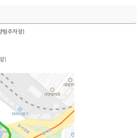
휴양림주차장)
말)