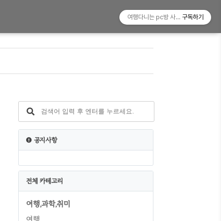
여행다니는 pc방 사장!
구독하기
공지사항
전체 카테고리
여행,과학,취미
여행