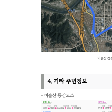
비슬산 참
4. 기타 주변정보
- 비슬산 등산코스