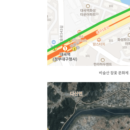
비슬산 참꽃 문화제