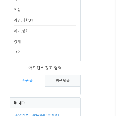
게임
자연,과학,IT
취미,영화
경제
그외
애드센스 광고 영역
최근 글
최근 댓글
최
근
태그
글
#스타워즈
#디아블로4 악의 종자