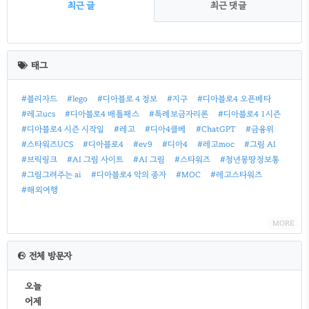
최근 글
최근 댓글
최
근
태그
글
#블리자드
#lego
#디아블로 4 정보
#지구
#디아블로4 오픈베타
#레고ucs
#디아블로4 배틀패스
#특례보금자리론
#디아블로4 1시즌
#디아블로4 시즌 시작일
#레고
#디아4클베
#ChatGPT
#금융위
#스타워즈UCS
#디아블로4
#ev9
#디아4
#레고moc
#그림 AI
#브릭링크
#AI 그림 사이트
#AI 그림
#스타워즈
#청년몽땅정보통
#그림그려주는 ai
#디아블로4 악의 종자
#MOC
#레고스타워즈
#해외여행
MORE
전체 방문자
오늘
어제