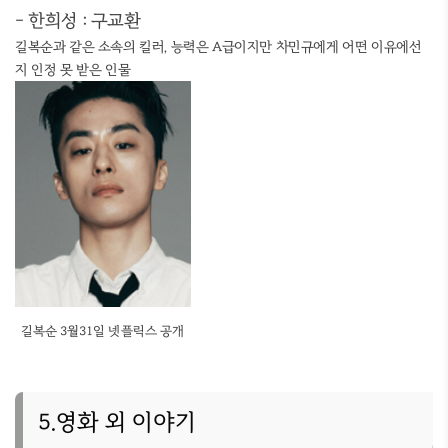
- 한희성 : 구교환
길복순과 같은 소속의 킬러, 능력은 A급이지만 차민규에게 어떤 이유에선
지 인정 못 받은 인물
길복순 3월31일 넷플릭스 공개
5.영화 외 이야기