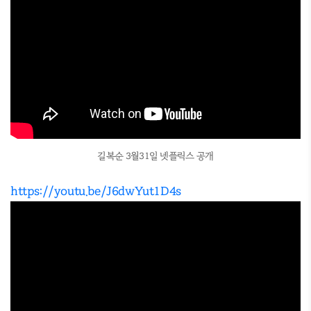
길복순 3월31일 넷플릭스 공개
https://youtu.be/J6dwYut1D4s