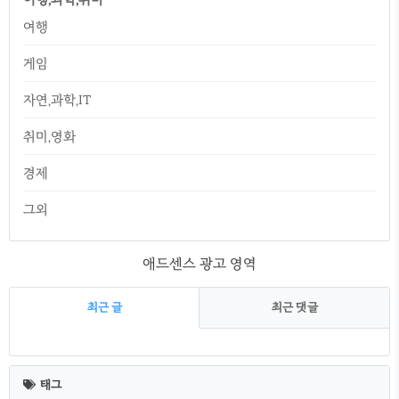
여행
게임
자연,과학,IT
취미,영화
경제
그외
애드센스 광고 영역
최근 글
최근 댓글
최
근
태그