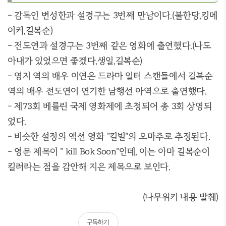
- 감독인 변성한과 설경구는 3번째 만남이다.(불한당,킹메
이커,길복순)
- 전도연과 설경구는 3번째 같은 영화에 출연했다.(나도
아내가 있었으면 좋겠다,생일,길복순)
- 영지 역의 배우 이연은 드라마 일터 스캔들에서 길복순
역의 배우 전도연이 연기한 남행선 아역으로 출연했다.
- 제73회 베를린 국제 영화제에 초청되어 총 3회 상영되
었다.
- 비슷한 설정의 액션 영화 "킬빌"의 오마주로 추정된다.
- 영문 제목이 " kill Bok Soon"인데, 이는 아마 길복순이
킬러라는 점을 감안해 지은 제목으로 보인다.
(나무위키 내용 발췌)
구독하기