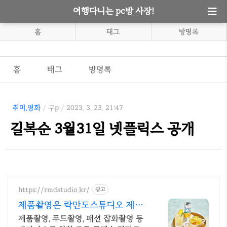
여행다니는 pc방 사장!
홈
태그
방명록
홈
태그
방명록
취미,영화
/
구p
/
2023. 3. 23. 21:47
길복순 3월31일 넷플릭스 공개
https://rmdstudio.kr/
광고
제품촬영은 락만도스튜디오 제품
사진촬영전문
제품촬영, 푸드촬영, 패션 잡화촬영 등