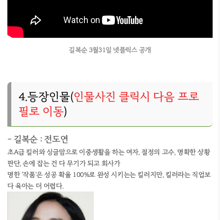
길복순 3월31일 넷플릭스 공개
4.등장인물(
인물사진 클릭시 다음 프로
필로 이동
)
- 길복순 : 전도연
초A급 킬러와 싱글맘으로 이중생활을 하는 여자, 절정의 고수, 명확한 상황
판단, 손에 잡는 건 다 무기가 되고 회사가
명한 '작품'은 성공 확율 100%로 완성 시키는는 킬러지만, 킬러라는 직업보
다 육아는 더 어렵다.