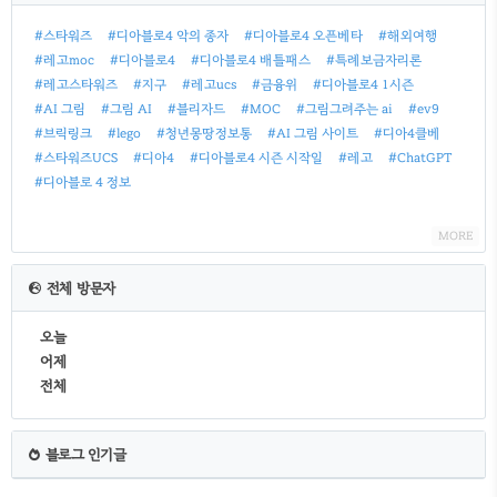
글
#스타워즈
#디아블로4 악의 종자
#디아블로4 오픈베타
#해외여행
#레고moc
#디아블로4
#디아블로4 배틀패스
#특례보금자리론
#레고스타워즈
#지구
#레고ucs
#금융위
#디아블로4 1시즌
#AI 그림
#그림 AI
#블리자드
#MOC
#그림그려주는 ai
#ev9
#브릭링크
#lego
#청년몽땅정보통
#AI 그림 사이트
#디아4클베
#스타워즈UCS
#디아4
#디아블로4 시즌 시작일
#레고
#ChatGPT
#디아블로 4 정보
MORE
전체 방문자
오늘
어제
전체
블로그 인기글