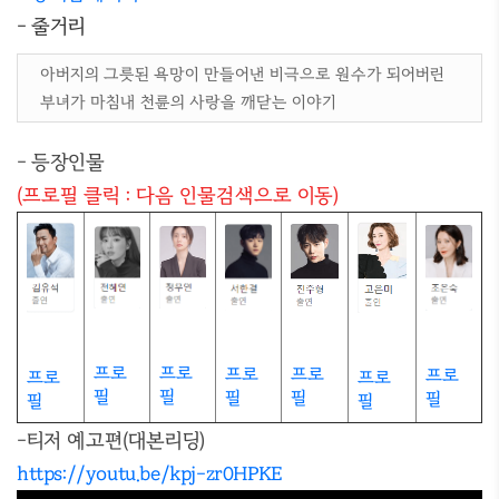
- 줄거리
아버지의 그릇된 욕망이 만들어낸 비극으로 원수가 되어버린
부녀가 마침내 천륜의 사랑을 깨닫는 이야기
- 등장인물
(프로필 클릭 : 다음 인물검색으로 이동)
프로
프로
프로
프로
프로
프로
프로
필
필
필
필
필
필
필
-티저 예고편(대본리딩)
https://youtu.be/kpj-zr0HPKE