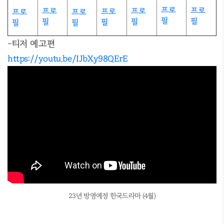
프로
프로
프로
프로
프로
프로
프로
필
필
필
필
필
필
필
-티저 예고편
https://youtu.be/IJbXy98QErE
23년 방영예정 한국드라마 (4월)