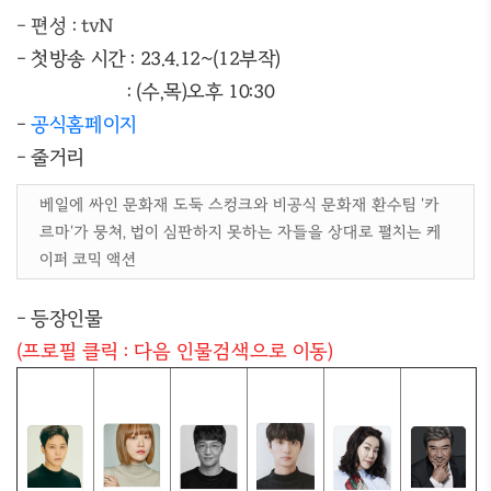
- 편성 : tvN
- 첫방송 시간 : 23.4.12~(12부작)
: (수,목)오후 10:30
-
공식홈페이지
- 줄거리
베일에 싸인 문화재 도둑 스컹크와 비공식 문화재 환수팀 '카
르마'가 뭉쳐, 법이 심판하지 못하는 자들을 상대로 펼치는 케
이퍼 코믹 액션
- 등장인물
(프로필 클릭 : 다음 인물검색으로 이동)