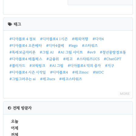
최
근
태그
글
#디아블로 4 정보
#디아블로4 1시즌
#해외여행
#디아4
#디아블로4 오픈베타
#디아4클베
#lego
#스타워즈
#특례보금자리론
#그림 AI
#AI 그림 사이트
#ev9
#청년몽땅정보통
#디아블로4 배틀패스
#금융위
#레고
#스타워즈UCS
#ChatGPT
#블리자드
#브릭링크
#AI 그림
#디아블로4 악의 종자
#지구
#디아블로4 시즌 시작일
#디아블로4
#레고moc
#MOC
#그림그려주는 ai
#레고ucs
#레고스타워즈
MORE
전체 방문자
오늘
어제
전체