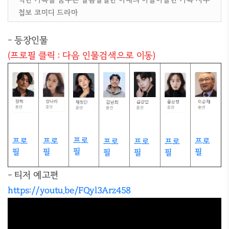
첩보 코미디 드라마
- 등장인물
(프로필 클릭 : 다음 인물검색으로 이동)
프로
프로
프로
프로
프로
프로
프로
필
필
필
필
필
필
필
- 티저 예고편
https://youtu.be/FQyl3Arz458