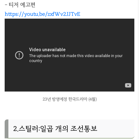
- 티저 예고편
https://youtu.be/zxfWv2JJTvE
23년 방영예정 한국드라마 (4월)
2.스틸러:일곱 개의 조선통보