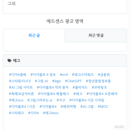
그외
애드센스 광고 영역
최근 글
최근 댓글
최
근
태그
글
#디아4클베
#디아블로 4 정보
#ev9
#레고스타워즈
#금융위
#스타워즈UCS
#그림 AI
#lego
#ChatGPT
#청년몽땅정보통
#AI 그림 사이트
#디아블로4 악의 종자
#블리자드
#브릭링크
#특례보금자리론
#디아블로4 배틀패스
#레고
#디아블로4 오픈베타
#레고ucs
#그림그려주는 ai
#지구
#디아블로4 시즌 시작일
#디아블로4 1시즌
#디아블로4
#해외여행
#AI 그림
#MOC
#스타워즈
#디아4
#레고moc
MORE