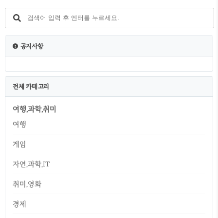
속 민원서비스 >>> 건강진단결과서(구보건증)
>>> 클릭 위내용에 모두 동의 및 확인 >>> 클
릭 본인확인 간편인증 카카오톡이 가장 간단합
니다. 인증 후 증명문서 발급 아래 이미지에 접
수일자, 보건소명, 접수번호 확인 후 클릭 발급
공지사항
용도 및 주민번호 뒷자리 표기 여부 확인 후 신
청하기 버튼 클릭 보건증 유효기간 보건증 발
급 후 1년 유효기..
전체 카테고리
여행,과학,취미
여행
게임
자연,과학,IT
취미,영화
경제