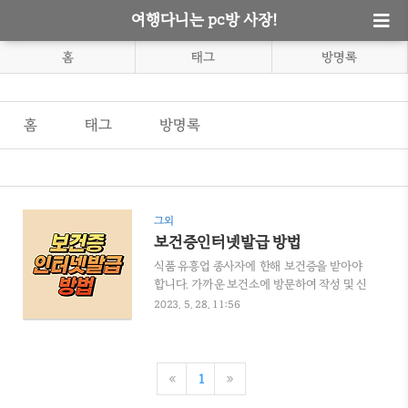
여행다니는 pc방 사장!
홈
태그
방명록
홈
태그
방명록
그외
보건증인터넷발급 방법
식품 유흥업 종사자에 한해 보건증을 받아야
합니다. 가까운 보건소에 방문하여 작성 및 신
분증 제시 후 검사를 실시하며, 결과 판정까지
2023. 5. 28. 11:56
는 약 5일 내외 소요됩니다. 보건증 발급은 현
장 발급 및 인터넷 발급이 있습니다. 오늘은 보
건증인터넷발급 방법에 대해서 간략하게 알
아보겠습니다. e보건소에서 보건증 발급 방법
«
1
»
https://www.e-health.go.kr/ 홈페이지 접