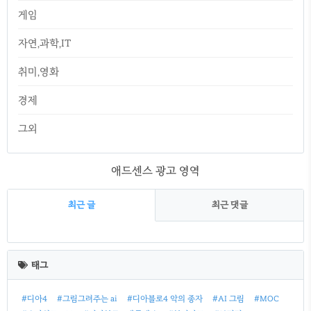
게임
자연,과학,IT
취미,영화
경제
그외
애드센스 광고 영역
최근 글
최근 댓글
최
근
태그
글
#디아4
#그림그려주는 ai
#디아블로4 악의 종자
#AI 그림
#MOC