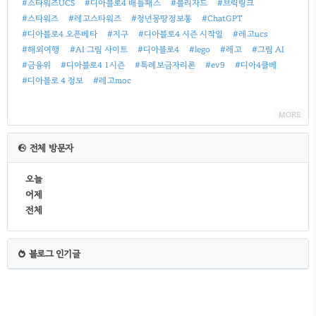
#스타워즈UCS
#디아블로4 배틀패스
#블리자드
#브릭링크
#스타워즈
#레고스타워즈
#청년몽땅정보통
#ChatGPT
#디아블로4 오픈베타
#지구
#디아블로4 시즌 시작일
#레고ucs
#해외여행
#AI 그림 사이트
#디아블로4
#lego
#레고
#그림 AI
#금융위
#디아블로4 1시즌
#특례보금자리론
#ev9
#디아4클베
#디아블로 4 정보
#레고moc
MORE
전체 방문자
오늘
어제
전체
블로그 인기글