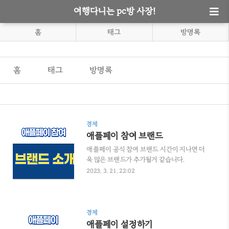
여행다니는 pc방 사장!
홈
태그
방명록
홈
태그
방명록
경제
애플페이 참여 브랜드
애플페이 공식 참여 브랜드 시간이 지나면 더
욱 많은 브랜드가 추가될거 같습니다.
https://www.hyundaicard.com/cpu/ug/CPUUG4
2023. 3. 21. 22:02
tabindex=1 애플페이 공식 참여 브랜드 여기
를 눌러 링크를 확인하세요.
www.hyundaicard.com 1.편의점 2.백화점,
쇼핑 3.마트,슈퍼 4.커피 5.제과,디저트 6.외식
경제
7.생활,가전 8.호텔,리조트 9.주유,충전 10.영
애플페이 설정하기