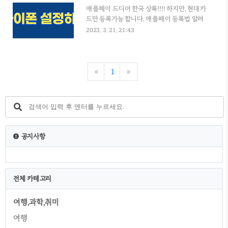
화,도서 11.레저,여행 12.온라인 위 공식 참여
애플페이 드디어 한국 상륙!!!! 하지만, 현대카
브랜드 사정에 따라 애플페이 이용이 변경 또
드만 등록가능 합니다. 애플페이 등록법 알려
는 중단될 수 있습니다. 온라인 결재 시 iOS 16
드립니다. (아이폰 현대카드 앱 다운로드 링크
2023. 3. 21. 21:43
이상의 소프트웨어 업데이트 후 이용을 권장
제공) 현대카드 신규 발급 받는 방식으로 알려
합니다.
드리겠습니다.(저도 현대카드가 없습니다.) 우
선 위에 다운로드 링크에서 앱을 받은 후 설치
합니다. 1.검정바탕화면 애플페이에 카드 추가
«
1
»
클릭 2.애플페이 앱카드 등록 시작하기 클릭 3.
휴대폰 인증하기 4.카드신청 5.카드발급 실물
카드가 없어도 애플페이 등록이 가능합니다.
6.아이폰 지갑어플에 카드 등록 아이폰화면 제
일 아래 검색에서 "지갑"으로 검색하시면 지갑
이 나옵니다. 지갑클릭하시고 현대앱에서 등
공지사항
록했던 카드를 지갑에 등록하시면됩니다. 애
플워치에 등록은 보안코드가 필요하니 실물 카
드를 받고 진행하시면됩니다.
전체 카테고리
여행,과학,취미
여행