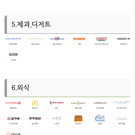
5.제과,디저트
6.외식