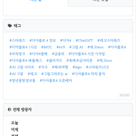
최
근
태그
글
#스타워즈
#디아블로 4 정보
#디아4
#ChatGPT
#레고스타워즈
#디아블로4 1시즌
#MOC
#ev9
#그림 AI
#레고moc
#디아블로4
#브릭링크
#디아4클베
#금융위
#디아블로4 시즌 시작일
#디아블로4 배틀패스
#블리자드
#특례보금자리론
#레고ucs
#AI 그림 사이트
#지구
#해외여행
#lego
#스타워즈UCS
#AI 그림
#레고
#그림그려주는 ai
#디아블로4 악의 종자
#청년몽땅정보통
#디아블로4 오픈베타
MORE
전체 방문자
오늘
어제