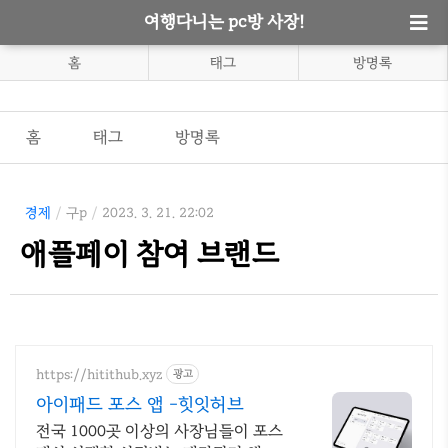
여행다니는 pc방 사장!
홈
태그
방명록
홈
태그
방명록
경제
/
구p
/
2023. 3. 21. 22:02
애플페이 참여 브랜드
https://hitithub.xyz
광고
아이패드 포스 앱 -힛잇허브
전국 1000곳 이상의 사장님들이 포스