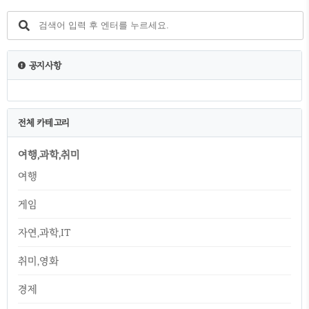
속 민원서비스 >>> 건강진단결과서(구보건증)
>>> 클릭 위내용에 모두 동의 및 확인 >>> 클
릭 본인확인 간편인증 카카오톡이 가장 간단합
니다. 인증 후 증명문서 발급 아래 이미지에 접
수일자, 보건소명, 접수번호 확인 후 클릭 발급
공지사항
용도 및 주민번호 뒷자리 표기 여부 확인 후 신
청하기 버튼 클릭 보건증 유효기간 보건증 발
급 후 1년 유효기..
전체 카테고리
여행,과학,취미
여행
게임
자연,과학,IT
취미,영화
경제