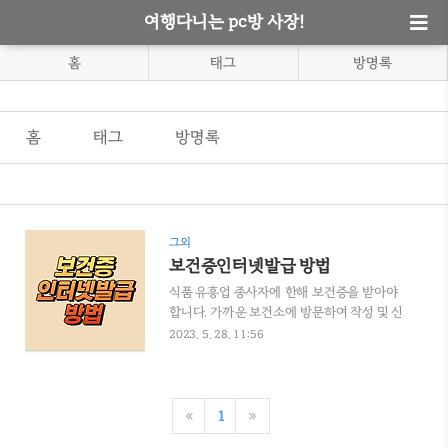
여행다니는 pc방 사장!
홈
태그
방명록
홈
태그
방명록
그외
보건증인터넷발급 방법
식품 유흥업 종사자에 한해 보건증을 받아야
합니다. 가까운 보건소에 방문하여 작성 및 신
분증 제시 후 검사를 실시하며, 결과 판정까지
2023. 5. 28. 11:56
는 약 5일 내외 소요됩니다. 보건증 발급은 현
장 발급 및 인터넷 발급이 있습니다. 오늘은 보
건증인터넷발급 방법에 대해서 간략하게 알
아보겠습니다. e보건소에서 보건증 발급 방법
«
1
»
https://www.e-health.go.kr/ 홈페이지 접