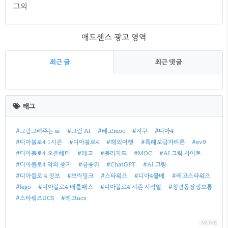
그외
애드센스 광고 영역
최근 글
최근 댓글
최
근
태그
글
#그림그려주는 ai
#그림 AI
#레고moc
#지구
#디아4
#디아블로4 1시즌
#디아블로4
#해외여행
#특례보금자리론
#ev9
#디아블로4 오픈베타
#레고
#블리자드
#MOC
#AI 그림 사이트
#디아블로4 악의 종자
#금융위
#ChatGPT
#AI 그림
#디아블로 4 정보
#브릭링크
#스타워즈
#디아4클베
#레고스타워즈
#lego
#디아블로4 배틀패스
#디아블로4 시즌 시작일
#청년몽땅정보통
#스타워즈UCS
#레고ucs
MORE