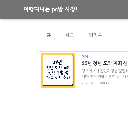
여행다니는 pc방 사장!
홈
태그
방명록
경제
23년 청년 도약 계좌 
정부에서 대한민국 청년들(만19
니다. 참여 방법은 청년 누구나
조건 1.만 19~34세(병역 이행
2023. 3. 20. 22:35
여 기준 6,000만원 이상은 
자 + 배당소득 2.000만원 
약계좌 가입 할 수 없음 청년 도