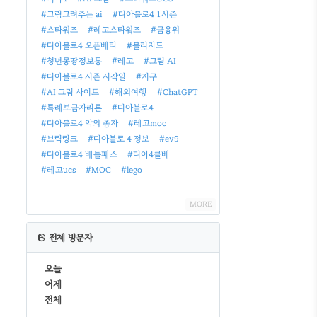
#그림그려주는 ai
#디아블로4 1시즌
#스타워즈
#레고스타워즈
#금융위
#디아블로4 오픈베타
#블리자드
#청년몽땅정보통
#레고
#그림 AI
#디아블로4 시즌 시작일
#지구
#AI 그림 사이트
#해외여행
#ChatGPT
#특례보금자리론
#디아블로4
#디아블로4 악의 종자
#레고moc
#브릭링크
#디아블로 4 정보
#ev9
#디아블로4 배틀패스
#디아4클베
#레고ucs
#MOC
#lego
MORE
전체 방문자
오늘
어제
전체