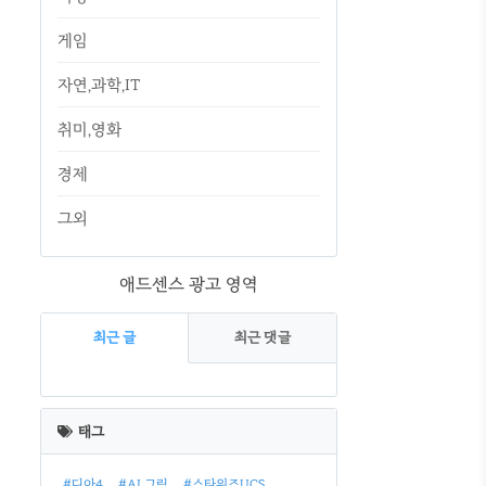
게임
자연,과학,IT
취미,영화
경제
그외
애드센스 광고 영역
최근 글
최근 댓글
최
근
태그
글
#디아4
#AI 그림
#스타워즈UCS