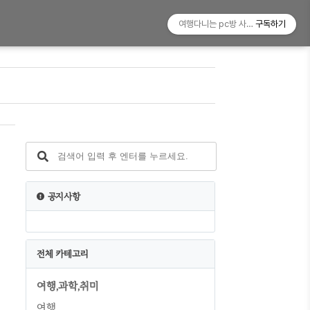
여행다니는 pc방 사장!
구독하기
공지사항
급
전체 카테고리
여행,과학,취미
여행