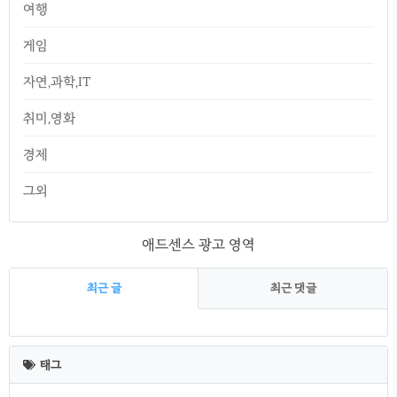
여행
게임
자연,과학,IT
취미,영화
경제
그외
애드센스 광고 영역
최근 글
최근 댓글
최
근
태그
글