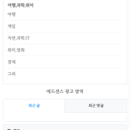
여행,과학,취미
여행
게임
자연,과학,IT
취미,영화
경제
그외
애드센스 광고 영역
최근 글
최근 댓글
최
근