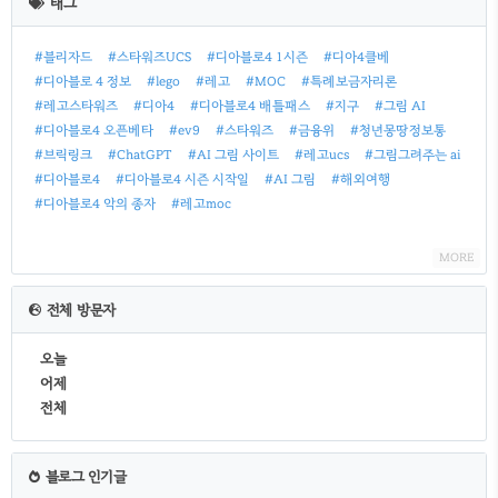
태그
글
#블리자드
#스타워즈UCS
#디아블로4 1시즌
#디아4클베
#디아블로 4 정보
#lego
#레고
#MOC
#특례보금자리론
#레고스타워즈
#디아4
#디아블로4 배틀패스
#지구
#그림 AI
#디아블로4 오픈베타
#ev9
#스타워즈
#금융위
#청년몽땅정보통
#브릭링크
#ChatGPT
#AI 그림 사이트
#레고ucs
#그림그려주는 ai
#디아블로4
#디아블로4 시즌 시작일
#AI 그림
#해외여행
#디아블로4 악의 종자
#레고moc
MORE
전체 방문자
오늘
어제
전체
블로그 인기글